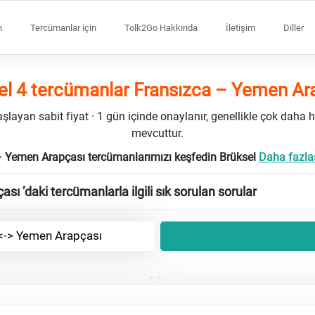
n
Tercümanlar için
Tolk2Go Hakkında
İletişim
Diller
el 4 tercümanlar Fransızca – Yemen Ar
ayan sabit fiyat · 1 gün içinde onaylanır, genellikle çok daha h
mevcuttur.
– Yemen Arapçası tercümanlarımızı keşfedin Brüksel
Daha fazlas
ı ’daki tercümanlarla ilgili sık sorulan sorular
 <-> Yemen Arapçası