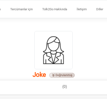
n
Tercümanlar için
Tolk2Go Hakkında
İletişim
Diller
Joke
🥉 Doğrulanmış
(0)