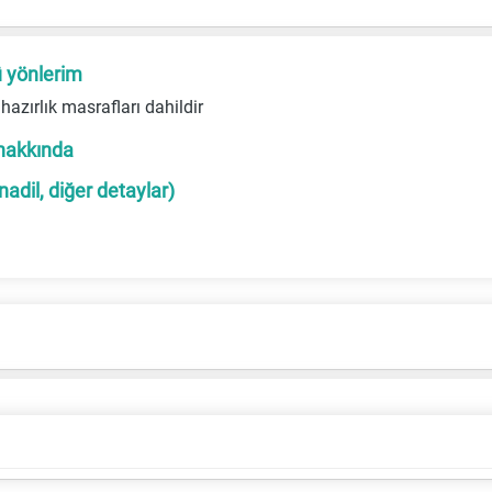
ü yönlerim
azırlık masrafları dahildir
hakkında
dil, diğer detaylar)