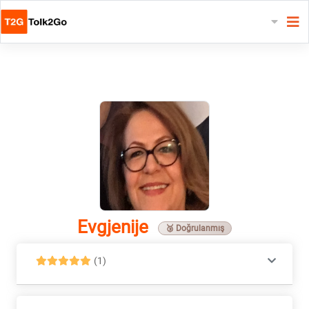
Evgjenije
🥉 Doğrulanmış
(1)