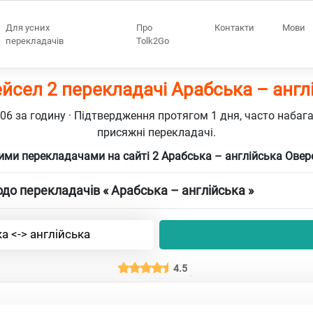
Для усних
Про
Контакти
Мови
перекладачів
Tolk2Go
йсел 2 перекладачі Арабська – англ
106 за годину · Підтвердження протягом 1 дня, часто набаг
присяжні перекладачі.
ими перекладачами на сайті 2 Арабська – англійська Ове
до перекладачів « Арабська – англійська »
а <-> англійська
4.5