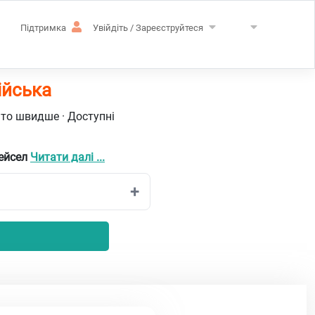
Підтримка
Увійдіть / Зареєструйтеся
ійська
ато швидше · Доступні
рейсел
Читати далі ...