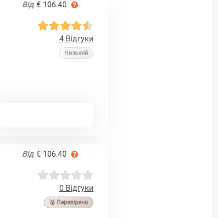
Від
€ 106.40
4 Відгуки
Низький
Від
€ 106.40
0 Відгуки
🥉 Перевірено