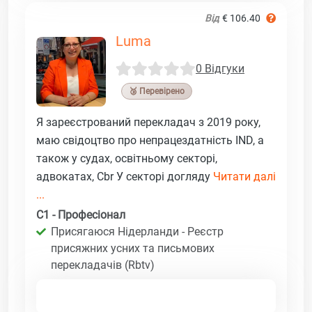
Від
€ 106.40
Luma
0 Відгуки
🥉 Перевірено
Я зареєстрований перекладач з 2019 року,
маю свідоцтво про непрацездатність IND, а
також у судах, освітньому секторі,
адвокатах, Cbr У секторі догляду
Читати далі
...
C1 - Професіонал
Присягаюся Нідерланди - Реєстр
присяжних усних та письмових
перекладачів (Rbtv)