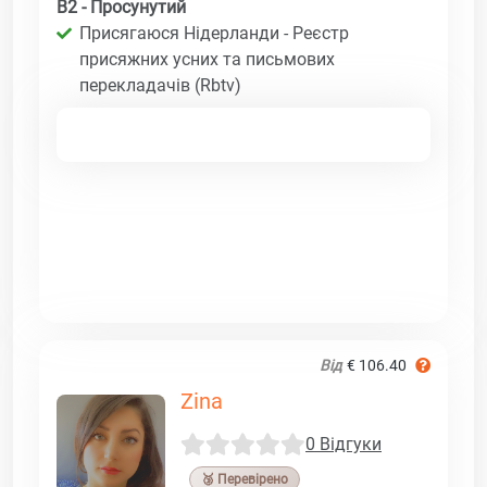
B2 - Просунутий
Присягаюся Нідерланди - Реєстр
присяжних усних та письмових
перекладачів (Rbtv)
Від
€ 106.40
Zina
0 Відгуки
🥉 Перевірено