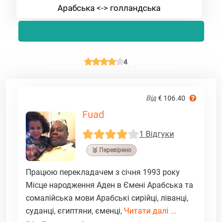
Арабська <-> голландська
4
Від
€ 106.40
Fuad
1 Відгуки
🥉 Перевірено
Працюю перекладачем з січня 1993 року
Місце народження Аден в Ємені Арабська та
сомалійська мови Арабські сирійці, ліванці,
суданці, єгиптяни, єменці,
Читати далі ...