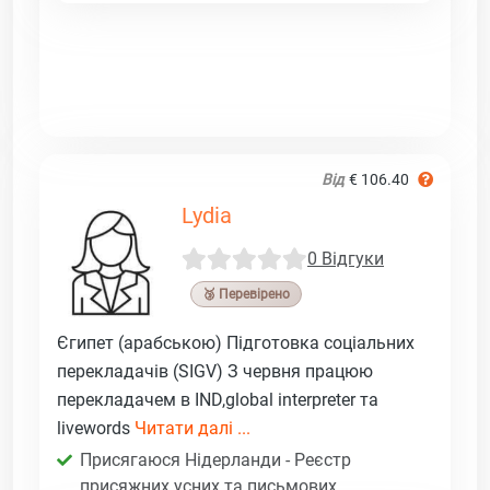
Від
€ 106.40
Lydia
0 Відгуки
🥉 Перевірено
Єгипет (арабською) Підготовка соціальних
перекладачів (SIGV) З червня працюю
перекладачем в IND,global interpreter та
livewords
Читати далі ...
Присягаюся Нідерланди - Реєстр
присяжних усних та письмових