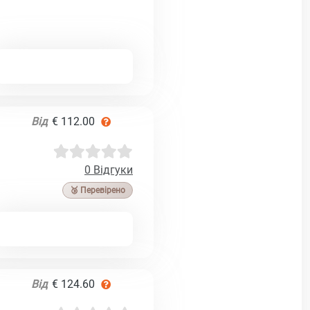
Від
€ 112.00
0 Відгуки
🥉 Перевірено
Від
€ 124.60