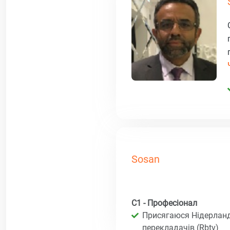
Sosan
C1 - Професіонал
Присягаюся Нідерланд
перекладачів (Rbtv)