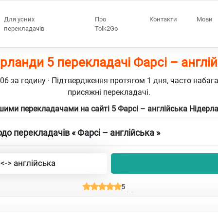
Для усних
Про
Контакти
Мови
перекладачів
Tolk2Go
рланди 5 перекладачі Фарсі – англі
106 за годину · Підтвердження протягом 1 дня, часто набаг
присяжні перекладачі.
шими перекладачами на сайті 5 Фарсі – англійська Нідерл
о перекладачів « Фарсі – англійська »
 <-> англійська
5