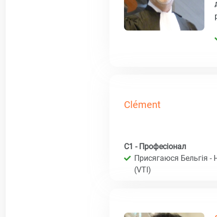
Clément
C1 - Професіонал
Присягаюся Бельгія - 
(VTI)