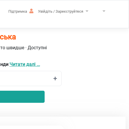
Підтримка
Увійдіть / Зареєструйтеся
йська
ато швидше · Доступні
анди
Читати далі ...