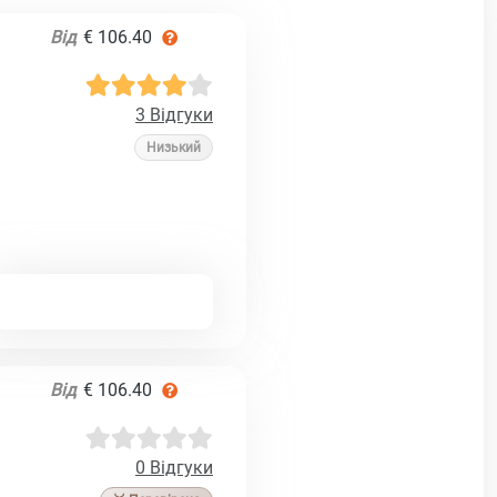
Від
€ 106.40
3 Відгуки
Низький
Від
€ 106.40
0 Відгуки