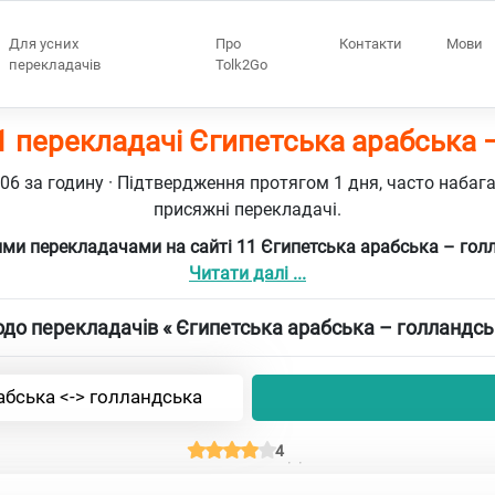
Для усних
Про
Контакти
Мови
перекладачів
Tolk2Go
 перекладачі Єгипетська арабська 
106 за годину · Підтвердження протягом 1 дня, часто набаг
присяжні перекладачі.
ми перекладачами на сайті 11 Єгипетська арабська – го
Читати далі ...
до перекладачів « Єгипетська арабська – голландсь
абська <-> голландська
4