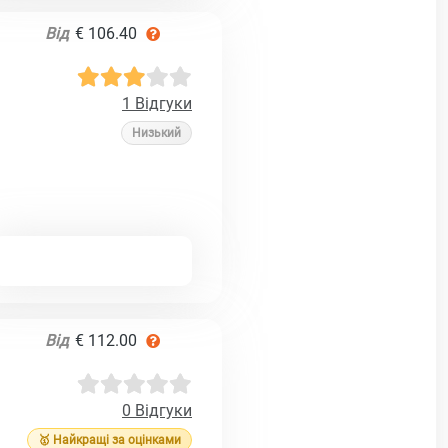
Від
€ 106.40
1 Відгуки
Низький
Від
€ 112.00
0 Відгуки
🥇 Найкращі за оцінками