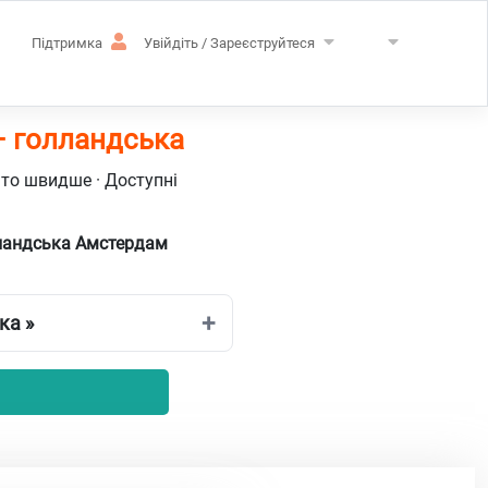
Підтримка
Увійдіть / Зареєструйтеся
– голландська
ато швидше · Доступні
лландська Амстердам
ка »