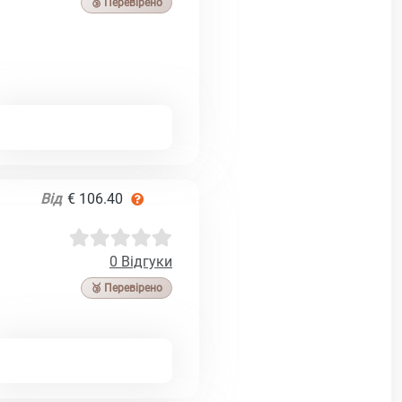
🥉 Перевірено
Від
€ 106.40
0 Відгуки
🥉 Перевірено