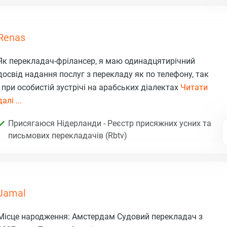
Renas
Як перекладач-фрілансер, я маю одинадцятирічний
досвід надання послуг з перекладу як по телефону, так
і при особистій зустрічі на арабських діалектах
Читати
далі ...
Присягаюся Нідерланди - Реєстр присяжних усних та
письмових перекладачів (Rbtv)
Jamal
Місце народження: Амстердам Судовий перекладач з