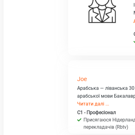
Joe
Арабська — ліванська 30
арабської мови Бакалавр
Читати далі ...
C1 - Професіонал
Присягаюся Нідерланд
перекладачів (Rbtv)