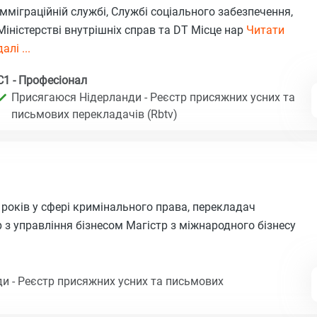
Імміграційній службі, Службі соціального забезпечення,
Міністерстві внутрішніх справ та DT Місце нар
Читати
далі ...
C1 - Професіонал
Присягаюся Нідерланди - Реєстр присяжних усних та
письмових перекладачів (Rbtv)
 років у сфері кримінального права, перекладач
 з управління бізнесом Магістр з міжнародного бізнесу
и - Реєстр присяжних усних та письмових