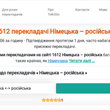
Для усних
Про
Контакти
Мови
перекладачів
Tolk2Go
612 перекладачі Німецька – російсь
106 за годину · Підтвердження протягом 1 дня, часто набаг
присяжні перекладачі.
ми перекладачами на сайті 1612 Німецька – російська
баг
таких країнах, як
Німеччина
Читати далі ...
до перекладачів « Німецька – російська »
а <-> російська
5