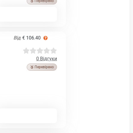
🥉 Перевірено
Від
€ 106.40
0 Відгуки
🥉 Перевірено