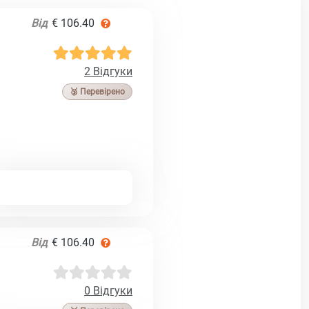
Від
€ 106.40
2 Відгуки
🥉 Перевірено
Від
€ 106.40
0 Відгуки