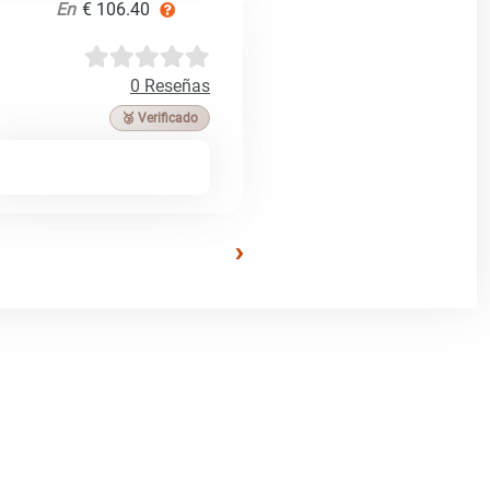
En
€ 106.40
0 Reseñas
🥉 Verificado
›