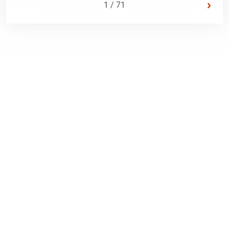
›
1 / 71