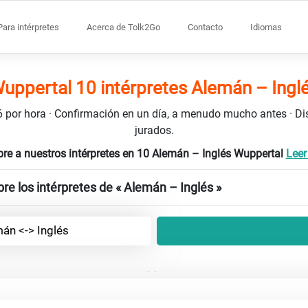
Para intérpretes
Acerca de Tolk2Go
Contacto
Idiomas
uppertal 10 intérpretes Alemán – Ingl
106 por hora · Confirmación en un día, a menudo mucho antes · D
jurados.
re a nuestros intérpretes en 10 Alemán – Inglés Wuppertal
Leer
re los intérpretes de « Alemán – Inglés »
án <-> Inglés