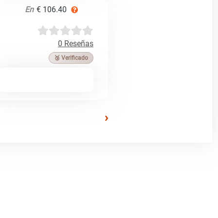
En
€ 106.40
0 Reseñas
🥉 Verificado
›