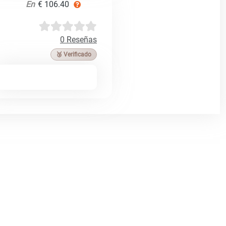
En
€ 106.40
0 Reseñas
🥉 Verificado