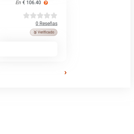
En
€ 106.40
0 Reseñas
🥉 Verificado
›