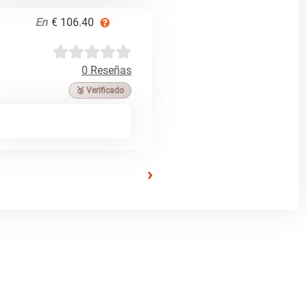
En
€ 106.40
0 Reseñas
🥉 Verificado
›