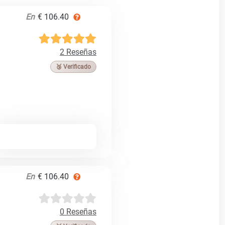
En
€ 106.40
2 Reseñas
🥉 Verificado
En
€ 106.40
0 Reseñas