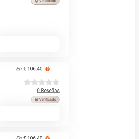
🥉 Verificado
En
€ 106.40
0 Reseñas
🥉 Verificado
En
€ 106.40