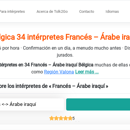
Para intérpretes
Acerca de Tolk2Go
Contacto
Idiomas
lgica 34 intérpretes Francés – Árabe ira
106 por hora · Confirmación en un día, a menudo mucho antes · D
jurados.
térpretes en 34 Francés – Árabe iraquí Bélgica
muchas de ellas 
como
Región Valona
Leer más ...
e los intérpretes de « Francés – Árabe iraquí »
 <-> Árabe iraquí
5