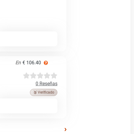
En
€ 106.40
0 Reseñas
🥉 Verificado
›