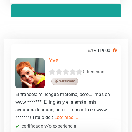
En
€ 119.00
Yve
0 Reseñas
🥉 Verificado
El francés: mi lengua materna, pero... ¡más en
www *******! El inglés y el alemán: mis
segundas lenguas, pero... ¡más info en www
*******! Título de t
Leer más ...
certificado y/o experiencia