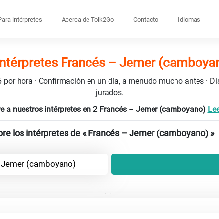
Para intérpretes
Acerca de Tolk2Go
Contacto
Idiomas
intérpretes Francés – Jemer (camboya
106 por hora · Confirmación en un día, a menudo mucho antes · D
jurados.
e a nuestros intérpretes en 2 Francés – Jemer (camboyano)
Lee
re los intérpretes de « Francés – Jemer (camboyano) »
> Jemer (camboyano)