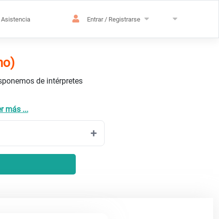
Asistencia
Entrar / Registrarse
no)
isponemos de intérpretes
r más ...