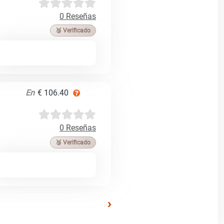
0 Reseñas
🥉 Verificado
En
€ 106.40
0 Reseñas
🥉 Verificado
›