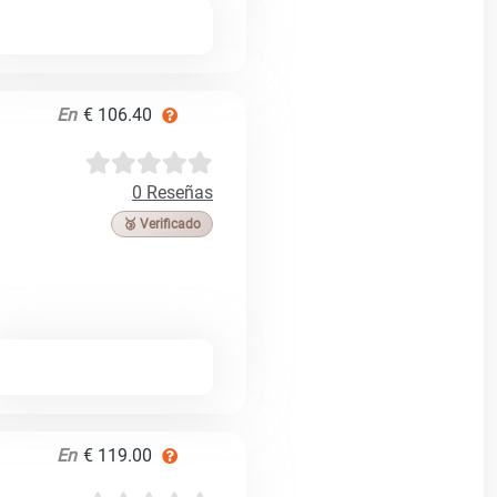
En
€ 106.40
0 Reseñas
🥉 Verificado
En
€ 119.00