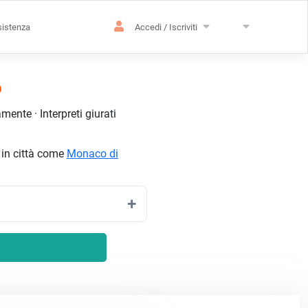
istenza
Accedi / Iscriviti
o
ente · Interpreti giurati
i in città come
Monaco di