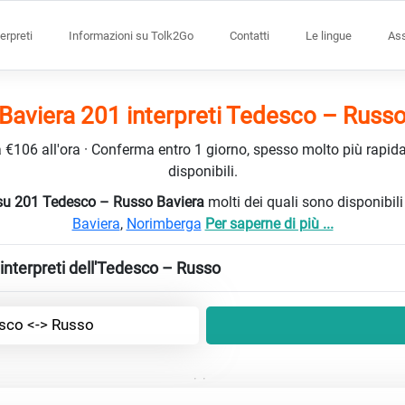
terpreti
Informazioni su Tolk2Go
Contatti
Le lingue
Ass
Baviera 201 interpreti Tedesco – Russ
da €106 all'ora · Conferma entro 1 giorno, spesso molto più rapidam
disponibili.
ti su 201 Tedesco – Russo Baviera
molti dei quali sono disponibil
Baviera
,
Norimberga
Per saperne di più ...
interpreti dell'Tedesco – Russo
sco <-> Russo