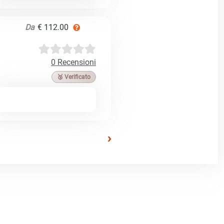
Da
€ 112.00
0 Recensioni
🥉 Verificato
›