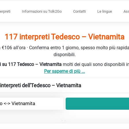
terpreti
Informazioni su Tolk2Go
Contatti
Le lingue
Ass
117 interpreti Tedesco – Vietnamita
da €106 all'ora · Conferma entro 1 giorno, spesso molto più rapidam
disponibili.
reti su 117 Tedesco – Vietnamita
molti dei quali sono disponibili
Per saperne di più ...
interpreti dell'Tedesco – Vietnamita
o <-> Vietnamita