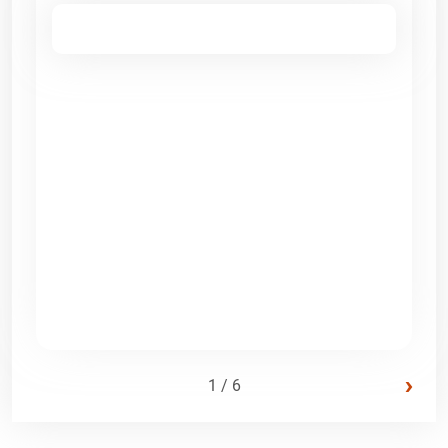
›
1 / 6