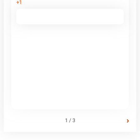
+1
›
1 / 3