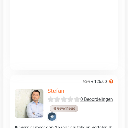
Van
€ 126.00
Stefan
0 Beoordelingen
🥉 Geverifieerd
Ik werk al meer dan 15 jaar als tolk en vertaler. Ik