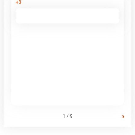
+3
›
1 / 9