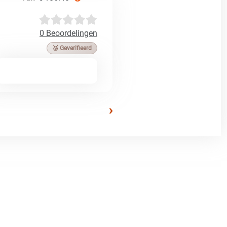
0 Beoordelingen
🥉 Geverifieerd
›