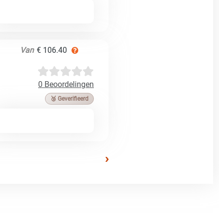
Van
€ 106.40
0 Beoordelingen
🥉 Geverifieerd
›