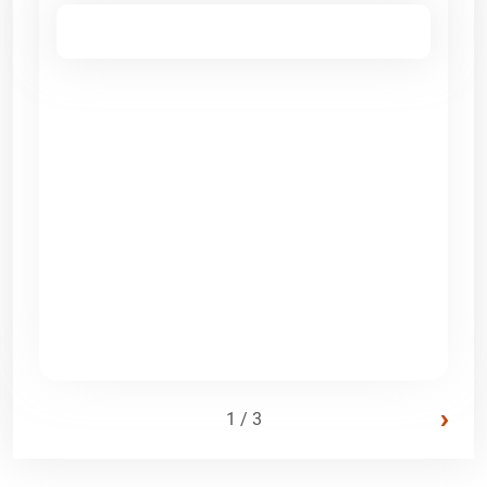
›
1 / 3