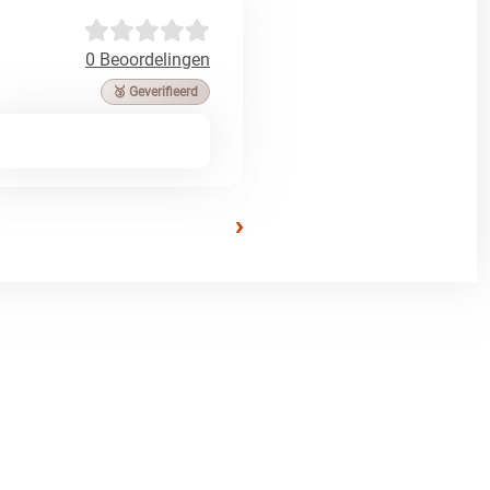
0 Beoordelingen
🥉 Geverifieerd
›