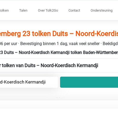
tolken
Talen
Over Tolk2Go
Contact
Ondersteuning
mberg 23 tolken Duits – Noord-Koerdi
6 per uur · Bevestiging binnen 1 dag, vaak veel sneller · Beëdig
23 Duits – Noord-Koerdisch Kermandji tolken Baden-Württembe
 tolken van Duits – Noord-Koerdisch Kermandji
rd-Koerdisch Kermandji