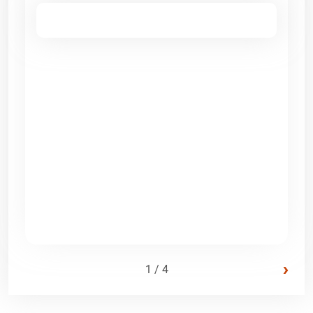
›
1 / 4