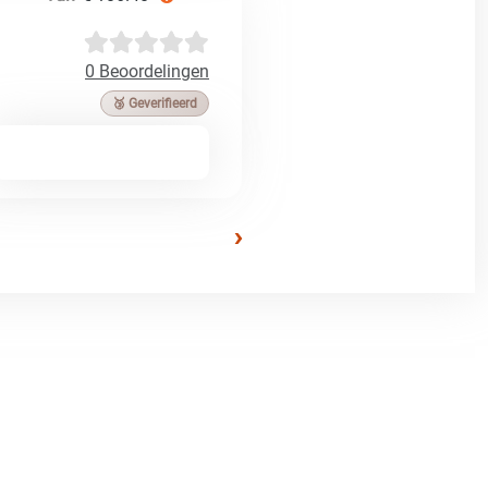
0 Beoordelingen
🥉 Geverifieerd
›