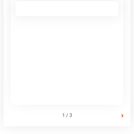
›
1 / 3