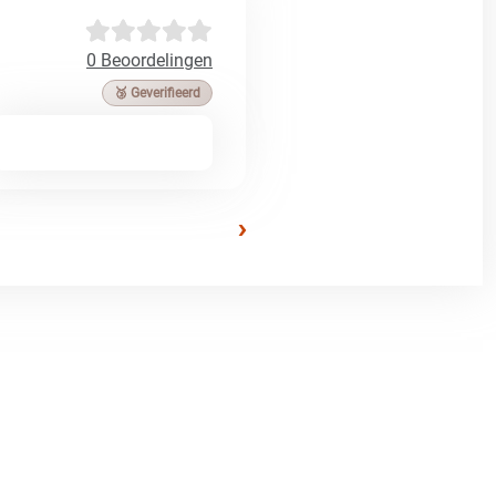
0 Beoordelingen
🥉 Geverifieerd
›