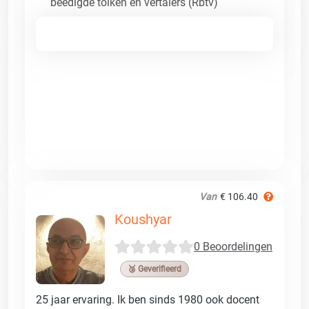
beëdigde tolken en vertalers (Rbtv)
Van
€ 106.40
Koushyar
0 Beoordelingen
🥉 Geverifieerd
25 jaar ervaring. Ik ben sinds 1980 ook docent