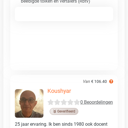
beëdigde tolken en vertalers (Rbtv)
Van
€ 106.40
Koushyar
0 Beoordelingen
🥉 Geverifieerd
25 jaar ervaring. Ik ben sinds 1980 ook docent