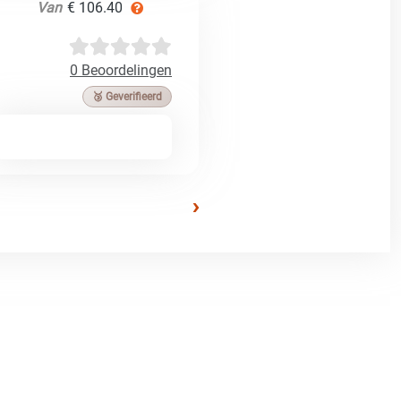
Van
€ 106.40
0 Beoordelingen
🥉 Geverifieerd
›