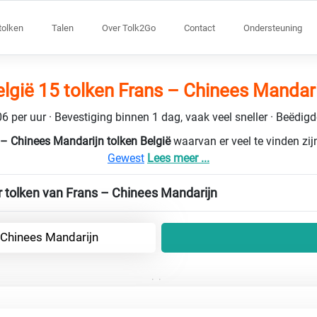
tolken
Talen
Over Tolk2Go
Contact
Ondersteuning
elgië 15 tolken Frans – Chinees Mandari
6 per uur · Bevestiging binnen 1 dag, vaak veel sneller · Beëdig
– Chinees Mandarijn tolken België
waarvan er veel te vinden zijn
Gewest
Lees meer ...
r tolken van Frans – Chinees Mandarijn
 Chinees Mandarijn