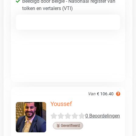
Beëdigd door België - Nationaal register van
tolken en vertalers (VTI)
Van
€ 106.40
Youssef
0 Beoordelingen
🥉 Geverifieerd