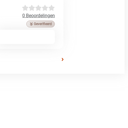
0 Beoordelingen
🥉 Geverifieerd
›