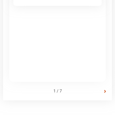
›
1 / 7