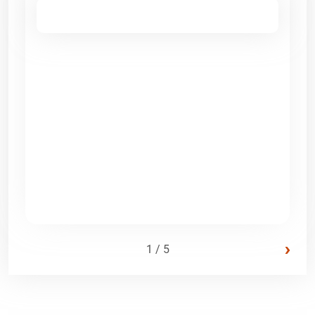
›
1 / 5