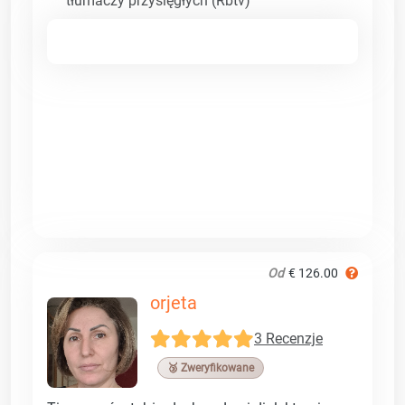
tłumaczy przysięgłych (Rbtv)
Od
€ 126.00
orjeta
3 Recenzje
🥉 Zweryfikowane