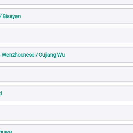
/ Bisayan
- Wenzhounese / Oujiang Wu
i
Shuwa