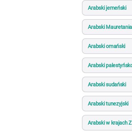
Arabski jemeński
Arabski Mauretani
Arabski omański
Arabski palestyńsko
Arabski sudański
Arabski tunezyjski
Arabski w krajach Z