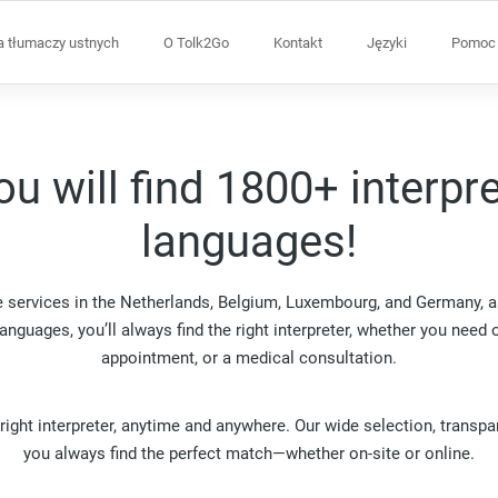
a tłumaczy ustnych
O Tolk2Go
Kontakt
Języki
Pomoc 
u will find 1800+ interpr
languages!
e services in the Netherlands, Belgium, Luxembourg, and Germany, a
nguages, you’ll always find the right interpreter, whether you need 
appointment, or a medical consultation.
ight interpreter, anytime and anywhere. Our wide selection, transpar
you always find the perfect match—whether on-site or online.