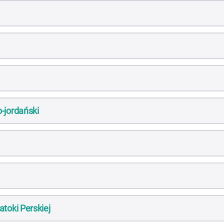
a
-jordański
atoki Perskiej