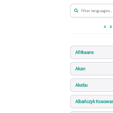
A
B
Afrikaans
Akan
Akebu
Albańczyk Kosowa