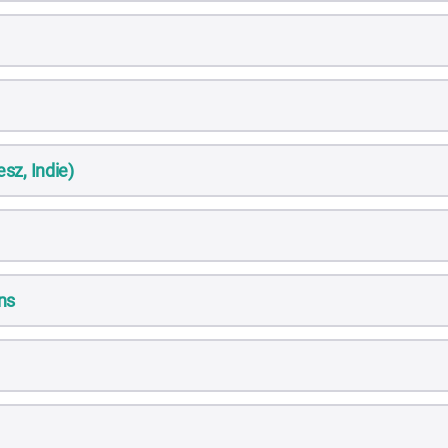
sz, Indie)
jns