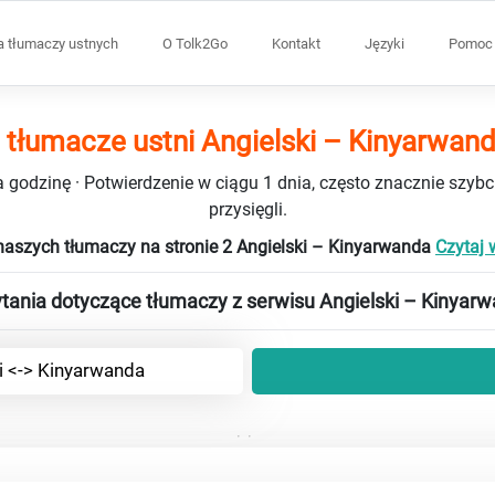
a tłumaczy ustnych
O Tolk2Go
Kontakt
Języki
Pomoc 
 tłumacze ustni Angielski – Kinyarwan
 godzinę · Potwierdzenie w ciągu 1 dnia, często znacznie szybci
przysięgli.
naszych tłumaczy na stronie 2 Angielski – Kinyarwanda
Czytaj w
tania dotyczące tłumaczy z serwisu Angielski – Kinyar
i <-> Kinyarwanda