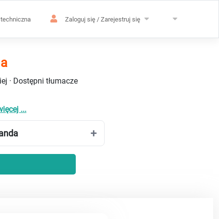
techniczna
Zaloguj się / Zarejestruj się
da
ej · Dostępni tłumacze
ięcej ...
wanda