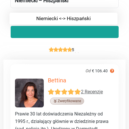
Niemiecki – Hiszpański
Niemiecki <-> Hiszpański
5
Od
€ 106.40
Bettina
2 Recenzje
🥉 Zweryfikowane
Prawie 30 lat doświadczenia Niezależny od
1995 r., działający głównie w dziedzinie prawa
(sąd, policja itp.). Urodzony w Darmstadt,