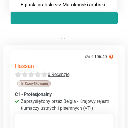
Egipski arabski <-> Marokański arabski
Od
€ 106.40
Hassan
0 Recenzje
🥉 Zweryfikowane
C1 - Profesjonalny
Zaprzysiężony przez Belgia - Krajowy rejestr
tłumaczy ustnych i pisemnych (VTI)