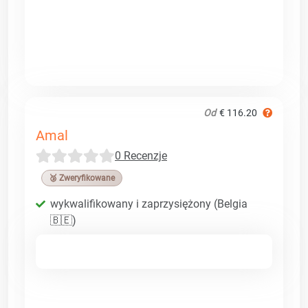
Od
€ 116.20
Amal
0 Recenzje
🥉 Zweryfikowane
wykwalifikowany i zaprzysiężony (Belgia
🇧🇪)