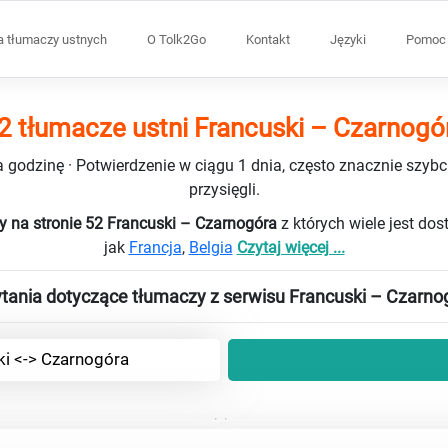
a tłumaczy ustnych
O Tolk2Go
Kontakt
Języki
Pomoc 
2 tłumacze ustni Francuski – Czarnogó
 godzinę · Potwierdzenie w ciągu 1 dnia, często znacznie szybci
przysięgli.
y na stronie 52 Francuski – Czarnogóra
z których wiele jest do
jak
Francja
,
Belgia
Czytaj więcej ...
tania dotyczące tłumaczy z serwisu Francuski – Czarno
ki <-> Czarnogóra