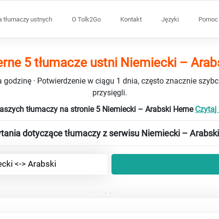
a tłumaczy ustnych
O Tolk2Go
Kontakt
Języki
Pomoc 
rne 5 tłumacze ustni Niemiecki – Arab
 godzinę · Potwierdzenie w ciągu 1 dnia, często znacznie szybci
przysięgli.
naszych tłumaczy na stronie 5 Niemiecki – Arabski Herne
Czytaj 
tania dotyczące tłumaczy z serwisu Niemiecki – Arabski
cki <-> Arabski