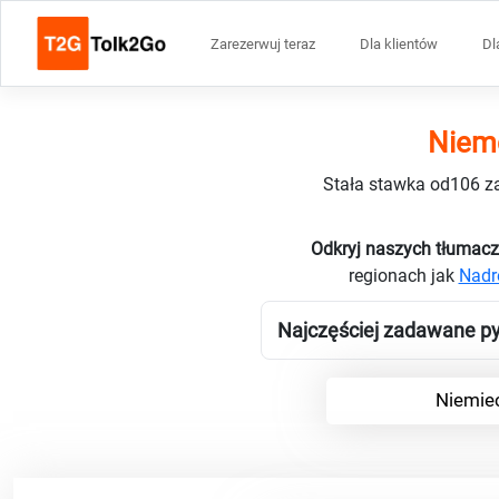
Zarezerwuj teraz
Dla klientów
Dl
Niemc
Stała stawka od106 za
Odkryj naszych tłumacz
regionach jak
Nadr
Najczęściej zadawane py
Niemiec