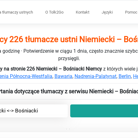
a tłumaczy ustnych
O Tolk2Go
Kontakt
Języki
Pomoc 
y 226 tłumacze ustni Niemiecki – Boś
 godzinę · Potwierdzenie w ciągu 1 dnia, często znacznie szybci
przysięgli.
y na stronie 226 Niemiecki – Bośniacki Niemcy
z których wiele 
enia Północna-Westfalia
,
Bawaria
,
Nadrenia-Palatynat
,
Berlin
,
He
tania dotyczące tłumaczy z serwisu Niemiecki – Bośniac
ki <-> Bośniacki