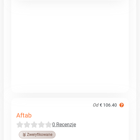
Od
€ 106.40
Aftab
0 Recenzje
🥉 Zweryfikowane