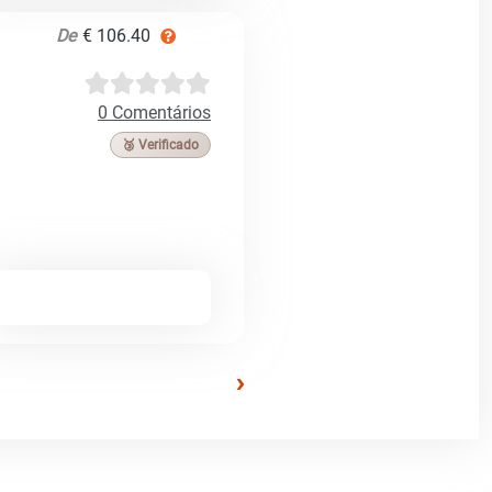
De
€ 106.40
0 Comentários
🥉 Verificado
›