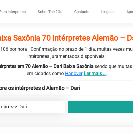
Para intérpretes
Sobre Tolk2Go
Contacto
Línguas
Apo
ixa Saxônia 70 intérpretes Alemão – D
 €106 por hora · Confirmação no prazo de 1 dia, muitas vezes m
Intérpretes juramentados disponíveis.
térpretes em 70 Alemão – Dari Baixa Saxônia
sendo que muitas 
em cidades como
Hanôver
Ler mais ...
re os intérpretes d Alemão – Dari
mão <-> Dari